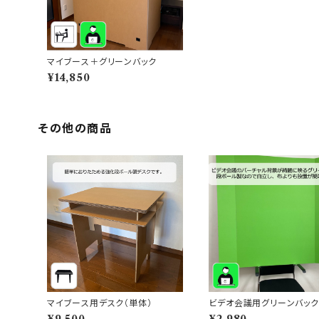
マイブース＋グリーンバック
¥14,850
その他の商品
マイブース用デスク（単体）
ビデオ会議用グリーンバック
入り）
¥9,500
¥2,980